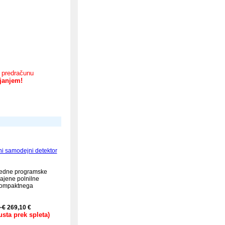
o predračunu
ljanjem!
ni samodejni detektor
redne programske
ajene polnilne
 kompaktnega
 €
269,10 €
sta prek spleta)