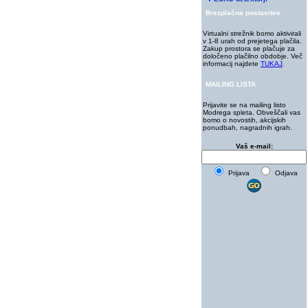
Brezplačna postavitev
Virtualni strežnik bomo aktivirali
v 1-8 urah od prejetega plačila.
Zakup prostora se plačuje za
določeno plačilno obdobje. Več
informacij najdete
TUKAJ
.
MAILING LISTA
Prijavite se na mailing listo
Modrega spleta. Obveščali vas
bomo o novostih, akcijskih
ponudbah, nagradnih igrah.
Vaš e-mail:
Prijava
Odjava