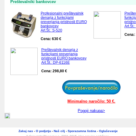
Preštevalniki bankovcev
Profesionalni preštevalnik
Preštev
denarja z funkcijami
funkcij
preverjanja pristnosti EURO
pristn
bankovcev
Art.Št
Art.Št.: S-520
Cena: 
Cena: 630 €
Preštevalnik denarja z
funkcijami preverjanja
pristnosti EURO bankovcev
Art.Št.: DP-6116E
Cena: 298,80 €
Minimalno naročilo: 50 €.
Pogoji nakupa>
Zakaj nas
-
O podjetju
-
Naš cilj
-
Sporazumna listina
-
Oglaševanje