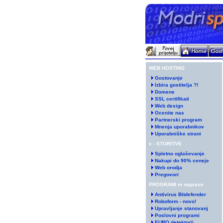
WEB HOSTING
Gostovanje
Izbira gostitelja ?!
Domene
SSL certifikati
Web design
Ocenite nas
Partnerski program
Mnenja uporabnikov
Uporabniške strani
e - STORITVE
Spletno oglaševanje
Nakupi do 90% ceneje
Web orodja
Pregovori
PROGRAMI in naprave
Antivirus Bitdefender
Roboform - novo!
Upravljanje stanovanj
Poslovni programi
EURO detektorji