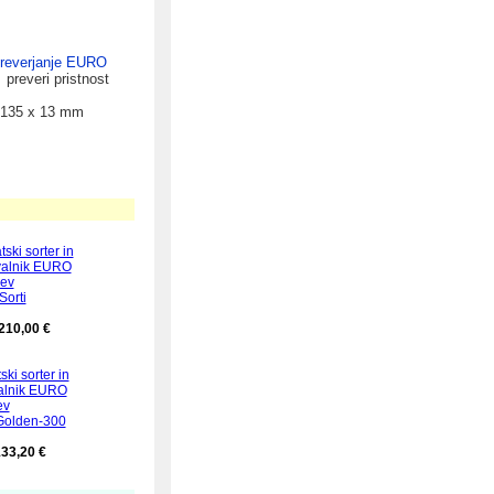
preverjanje EURO
preveri pristnost
 135 x 13 mm
ski sorter in
valnik EURO
ev
 Sorti
210,00 €
ki sorter in
alnik EURO
ev
 Golden-300
33,20 €