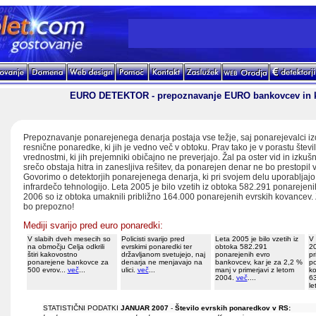
EURO DETEKTOR - prepoznavanje EURO bankovcev in 
Prepoznavanje ponarejenega denarja postaja vse težje, saj ponarejevalci izd
resnične ponaredke, ki jih je vedno več v obtoku. Prav tako je v porastu števi
vrednostmi, ki jih prejemniki običajno ne preverjajo. Žal pa oster vid in izkuš
srečo obstaja hitra in zanesljiva rešitev, da ponarejen denar ne bo prestopi
Govorimo o detektorjih ponarejenega denarja, ki pri svojem delu uporabljajo
infrardečo tehnologijo. Leta 2005 je bilo vzetih iz obtoka 582.291 ponarejeni
2006 so iz obtoka umaknili približno 164.000 ponarejenih evrskih kovancev.
bo prepozno!
Mediji svarijo pred euro ponaredki:
V slabih dveh mesecih so
Policisti svarijo pred
Leta 2005 je bilo vzetih iz
V 
na območju Celja odkrili
evrskimi ponaredki ter
obtoka 582.291
20
štiri kakovostno
državljanom svetujejo, naj
ponarejenih evro
pr
ponarejene bankovce za
denarja ne menjavajo na
bankovcev, kar je za 2,2 %
po
500 evrov...
več
...
ulici.
več
...
manj v primerjavi z letom
ko
2004.
več
....
63
le
STATISTIČNI PODATKI
JANUAR 2007
-
Število evrskih ponaredkov v RS: