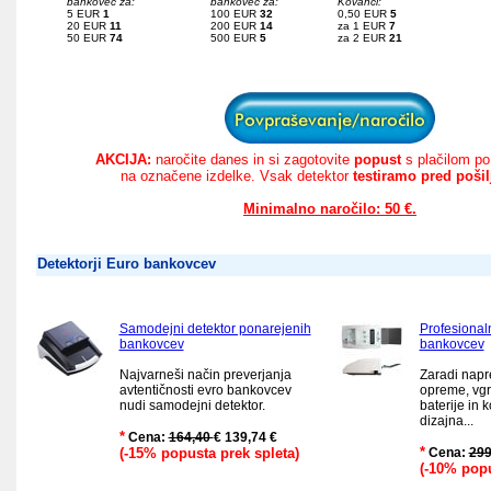
bankovec za:
bankovec za:
Kovanci:
5 EUR
1
100 EUR
32
0,50 EUR
5
20 EUR
11
200 EUR
14
za 1 EUR
7
50 EUR
74
500 EUR
5
za 2 EUR
21
AKCIJA:
naročite danes in si zagotovite
popust
s plačilom p
na označene izdelke.
Vsak detektor
testiramo pred poši
Minimalno naročilo: 50 €.
Detektorji Euro bankovcev
Samodejni detektor ponarejenih
Profesional
bankovcev
bankovcev
Najvarneši način preverjanja
Zaradi nap
avtentičnosti evro bankovcev
opreme, vgr
nudi samodejni detektor.
baterije in
dizajna...
*
Cena:
164,40
€ 139,74 €
*
(-15% popusta prek spleta)
Cena:
299
(-10% popu