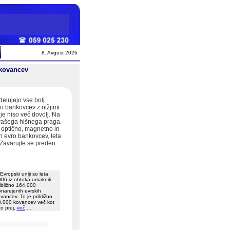
8. Avgust 2026
kovancev
elujejo vse bolj
lo bankovcev z nižjimi
nje niso več dovolj. Na
l vašega hišnega praga.
 optično, magnetno in
h evro bankovcev, leta
 Zavarujte se preden
Evropski uniji so leta
06 iz obtoka umaknili
ibližno 164.000
narejenih evrskih
vancev. To je približno
.000 kovancev več kot
to prej,
več
....