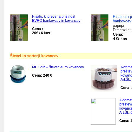
Pisalo, ki preverja pristnost
Pisalo za 
EVRO bankovcev in kovancev
bankovcev
papirja
Cena :
Dimenzije:
20€ / 6 kos
Cena:
4 €/ kos
Števci in sorterji kovancev
Mr. Coin – števec euro kovancev
Avtomat
prešte
Cena: 240 €
kovanc
Art.Št.:
Cena: 
Avtomats
preštev
kovanc
Art.Št.:
Cena: 1