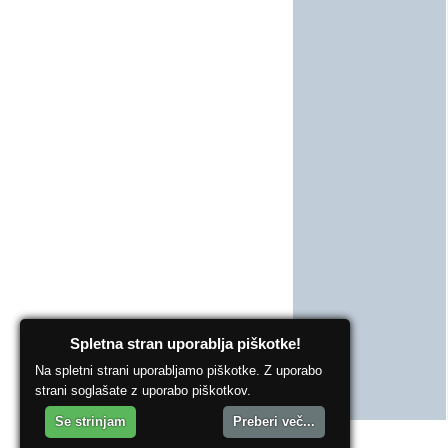
Spletna stran uporablja piškotke!
Na spletni strani uporabljamo piškotke. Z uporabo
strani soglašate z uporabo piškotkov.
Se strinjam
Preberi več...