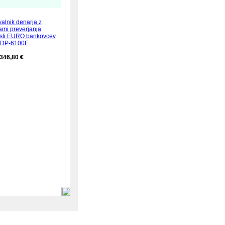
alnik denarja z
ami preverjanja
osti EURO bankovcev
.: DP-6100E
346,80 €