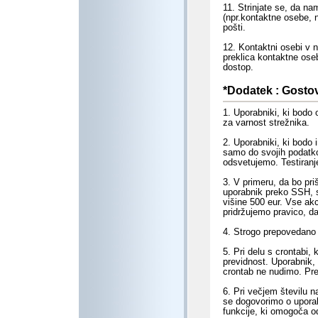
11. Strinjate se, da n
(npr.kontaktne osebe, nas
pošti.
12. Kontaktni osebi v n
preklica kontaktne oseb
dostop.
*Dodatek : Gostov
1. Uporabniki, ki bodo
za varnost strežnika.
2. Uporabniki, ki bodo
samo do svojih podatko
odsvetujemo. Testiranj
3. V primeru, da bo pri
uporabnik preko SSH, 
višine 500 eur. Vse akc
pridržujemo pravico, d
4. Strogo prepovedano j
5. Pri delu s crontabi,
previdnost. Uporabnik, 
crontab ne nudimo. Pre
6. Pri večjem številu na
se dogovorimo o uporabi
funkcije, ki omogoča o