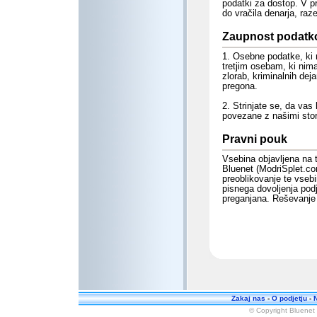
podatki za dostop. V p
do vračila denarja, raz
Zaupnost podatk
1. Osebne podatke, ki 
tretjim osebam, ki ni
zlorab, kriminalnih dej
pregona.
2. Strinjate se, da va
povezane z našimi stor
Pravni pouk
Vsebina objavljena na t
Bluenet (ModriSplet.com
preoblikovanje te vsebi
pisnega dovoljenja pod
preganjana.
Reševanje s
Zakaj nas
-
O podjetju
-
N
© Copyright Bluenet 