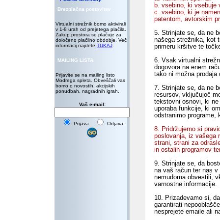
b. vsebino, ki vsebuje 
Brezplačna postavitev
c. vsebino, ki je name
patentom, avtorskim pra
Virtualni strežnik bomo aktivirali
v 1-8 urah od prejetega plačila.
5. Strinjate se, da ne 
Zakup prostora se plačuje za
našega strežnika, kot 
določeno plačilno obdobje. Več
informacij najdete
TUKAJ
.
primeru kršitve te točk
6. Vsak virtualni strež
MAILING LISTA
dogovora na enem račun
tako ni možna prodaja 
Prijavite se na mailing listo
Modrega spleta. Obveščali vas
bomo o novostih, akcijskih
7. Strinjate se, da ne 
ponudbah, nagradnih igrah.
resursov, vključujoč m
tekstovni osnovi, ki n
Vaš e-mail:
uporaba funkcije, ki om
odstranimo programe, k
Prijava
Odjava
8. Pridržujemo si pravi
poslovanja, iz vašega 
strani, strani za odras
in ostalih programov te
9. Strinjate se, da bos
na vaš račun ter nas 
nemudoma obvestili, vk
varnostne informacije.
10. Prizadevamo si, d
garantirati nepooblašč
nesprejete emaile ali n