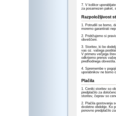
7. V kolikor uporabljate
za posamezen paket, s
Razpoložljivost st
1. Potrudili se bomo, 
moremo garantirati nepr
2. Pridržujemo si pravi
obveščeni.
3. Storitev, ki bo dode
vas oz. vašega pooblaš
V primeru večjega štev
odkrijemo prenos vašega
predhodnega obvestila.
4. Spremembe v pogojih
uporabnikov ne bomo o
Plačila
1. Ceniki storitev so o
predplačilo za določen
storitev, čeprav so cen
2. Plačila gostovanja s
dvoletno obdobje. Ko po
ponovno predplačilo za