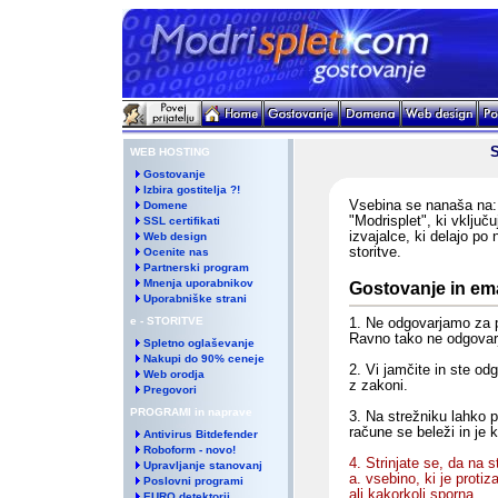
S
WEB HOSTING
Gostovanje
Izbira gostitelja ?!
Vsebina se nanaša na:
Domene
"Modrisplet", ki vključu
SSL certifikati
izvajalce, ki delajo po
Web design
storitve.
Ocenite nas
Partnerski program
Mnenja uporabnikov
Gostovanje in ema
Uporabniške strani
e - STORITVE
1. Ne odgovarjamo za pra
Ravno tako ne odgovarj
Spletno oglaševanje
Nakupi do 90% ceneje
2. Vi jamčite in ste od
Web orodja
z zakoni.
Pregovori
PROGRAMI in naprave
3. Na strežniku lahko pr
račune se beleži in je k
Antivirus Bitdefender
Roboform - novo!
4. Strinjate se, da na 
Upravljanje stanovanj
a. vsebino, ki je protiz
Poslovni programi
ali kakorkoli sporna.
EURO detektorji