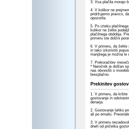
3. Vsa plačila morajo b
4. V kolikor ne prejmem
pridržujemo pravico, d
opozorila.
5. Po izteku plačilneg
kolikor ne želite podal
plačilnega obdobja. Pre
primeru ste dolžni pora
6. V primeru, da želite
in tako izkoristiti pop
manjšega je možna le o
7. Prekoračitev meseč
* Naročnik je dolžan s
nas obvestiti o morebi
brezplačno.
Prekinitev
gostov
1. V primeru, da kršit
gostovanje in odstrani
denarja.
2. Gostovanje lahko pros
ali po emailu. Preosta
3. V primeru nezadovol
dneh od pričetka gostov